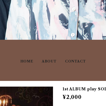
HOME
ABOUT
CONTACT
1st ALBUM play S
¥2,000